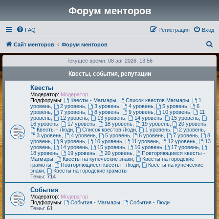
Форум менторов
FAQ
Регистрация
Вход
П
Сайт менторов
Форум менторов
о
Текущее время: 08 авг 2026, 13:56
и
Квесты, события, репутации
с
Квесты
к
Модератор:
Модератор
Подфорумы:
Квесты - Магмары
,
Список квестов Магмары
,
1
уровень
,
2 уровень
,
3 уровень
,
4 уровень
,
5 уровень
,
6
уровень
,
7 уровень
,
8 уровень
,
9 уровень
,
10 уровень
,
11
уровень
,
12 уровень
,
13 уровень
,
14 уровень
,
15 уровень
,
16 уровень
,
17 уровень
,
18 уровень
,
19 уровень
,
20 уровень
,
Квесты - Люди
,
Список квестов Люди
,
1 уровень
,
2 уровень
,
3 уровень
,
4 уровень
,
5 уровень
,
6 уровень
,
7 уровень
,
8
уровень
,
9 уровень
,
10 уровень
,
11 уровень
,
12 уровень
,
13
уровень
,
14 уровень
,
15 уровень
,
16 уровень
,
17 уровень
,
18 уровень
,
19 уровень
,
20 уровень
,
Повторяющиеся квесты -
Магмары
,
Квесты на купеческие знаки
,
Квесты на городские
грамоты
,
Повторяющиеся квесты - Люди
,
Квесты на купеческие
знаки
,
Квесты на городские грамоты
Темы:
714
События
Модератор:
Модератор
Подфорумы:
События - Магмары
,
События - Люди
Темы:
61