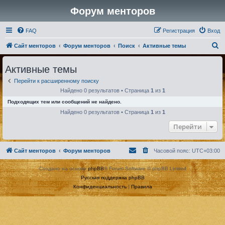
Форум менторов
FAQ
Регистрация
Вход
П
Сайт менторов
Форум менторов
Поиск
Активные темы
о
Активные темы
и
Перейти к расширенному поиску
с
Найдено 0 результатов • Страница
1
из
1
к
Подходящих тем или сообщений не найдено.
Найдено 0 результатов • Страница
1
из
1
Перейти
Сайт менторов
Форум менторов
Часовой пояс:
UTC+03:00
Создано на основе
phpBB
® Forum Software © phpBB Limited
Русская поддержка phpBB
Конфиденциальность
|
Правила