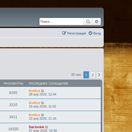
Поиск
Расширенный по
Регистрация
Вход
1
2
След.
38 тем
ПРОСМОТРЫ
ПОСЛЕДНЕЕ СООБЩЕНИЕ
KotKot
8295
28 апр 2026, 12:44
KotKot
3210
18 апр 2026, 11:02
KotKot
3411
15 апр 2026, 21:16
DarJonkA
18330
07 мар 2026, 15:48