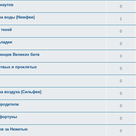
рнаутов
0
ва воды (Нимфеи)
1
 теней
0
Аладеи
0
енцев Великих битв
3
ртвых и проклятых
0
0
ва воздуха (Сильфеи)
0
бродетели
0
 фортуны
0
ов за Нежитью
0