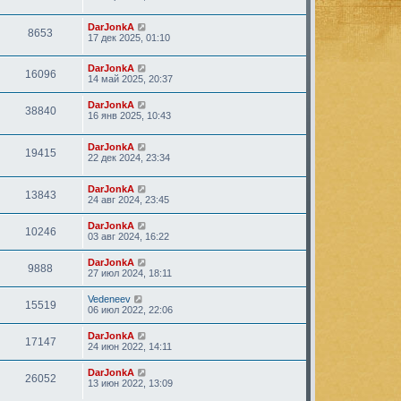
DarJonkA
8653
17 дек 2025, 01:10
DarJonkA
16096
14 май 2025, 20:37
DarJonkA
38840
16 янв 2025, 10:43
DarJonkA
19415
22 дек 2024, 23:34
DarJonkA
13843
24 авг 2024, 23:45
DarJonkA
10246
03 авг 2024, 16:22
DarJonkA
9888
27 июл 2024, 18:11
Vedeneev
15519
06 июл 2022, 22:06
DarJonkA
17147
24 июн 2022, 14:11
DarJonkA
26052
13 июн 2022, 13:09