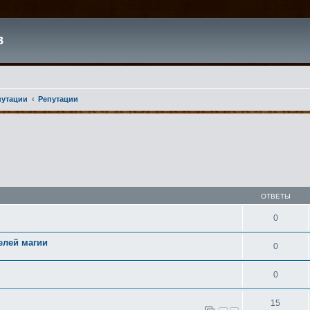
в
путации
Репутации
ширенный поиск
ОТВЕТЫ
0
елей магии
0
0
15