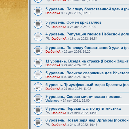
DarJonkA
»
16 ноя 2025, 23:26
5 уровень. По следу божественной удачи (
DarJonkA
»
17 дек 2025, 00:19
5 уровень. Обмен кристаллов
DarJonkA
»
24 авг 2024, 21:29
4 уровень. Репутация гномов Небесной до
DarJonkA
»
18 мар 2023, 16:54
5 уровень. По следу божественной удачи (
DarJonkA
»
22 дек 2024, 19:20
11 уровень. Всегда на страже (Поклон Защи
DarJonkA
»
24 авг 2024, 22:31
5 уровень. Великое свершение для Искател
DarJonkA
»
02 авг 2024, 16:39
5 урвень. Триумфальный марш Красоты (по
DarJonkA
»
27 июл 2024, 11:02
9 уровень, Скорая мистическая помощь
Vedeneev
»
14 сен 2021, 15:00
8 уровень. Первый шаг по пути мистика
DarJonkA
»
24 июн 2022, 14:09
8 уровень. Новая заря над Эргамом (покло
DarJonkA
»
24 май 2022, 19:47