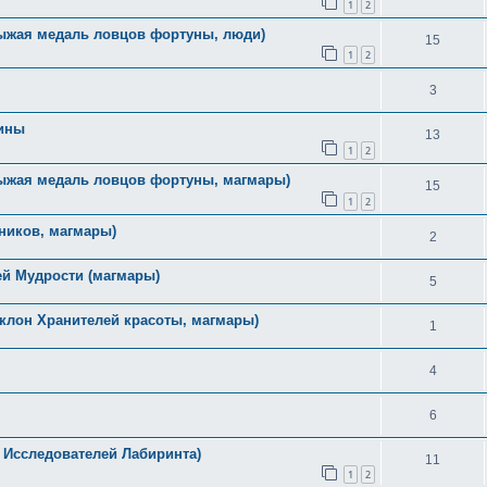
1
2
рыжая медаль ловцов фортуны, люди)
15
1
2
3
лины
13
1
2
рыжая медаль ловцов фортуны, магмары)
15
1
2
тников, магмары)
2
ей Мудрости (магмары)
5
клон Хранителей красоты, магмары)
1
4
6
н Исследователей Лабиринта)
11
1
2