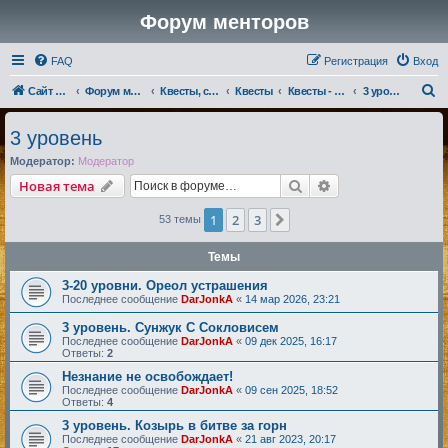
Форум менторов
FAQ
Регистрация
Вход
П
Сайт менторов
Форум менторов
Квесты, события, репутации
Квесты
Квесты - Магмары
3 уровень
о
3 уровень
и
Модератор:
Модератор
с
Поиск
Расширенный по
Новая тема
к
1
2
3
След.
53 темы
Темы
3-20 уровни. Ореол устрашения
Последнее сообщение
DarJonkA
«
14 мар 2026, 23:21
3 уровень. Сунжук С Сокловисем
Последнее сообщение
DarJonkA
«
09 дек 2025, 16:17
Ответы:
2
Незнание не освобождает!
Последнее сообщение
DarJonkA
«
09 сен 2025, 18:52
Ответы:
4
3 уровень. Козырь в битве за горн
Последнее сообщение
DarJonkA
«
21 авг 2023, 20:17