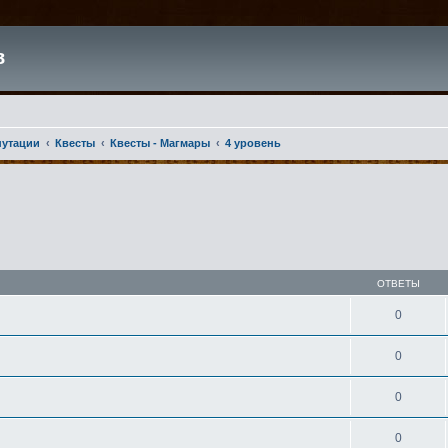
в
путации
Квесты
Квесты - Магмары
4 уровень
ширенный поиск
ОТВЕТЫ
0
0
0
0