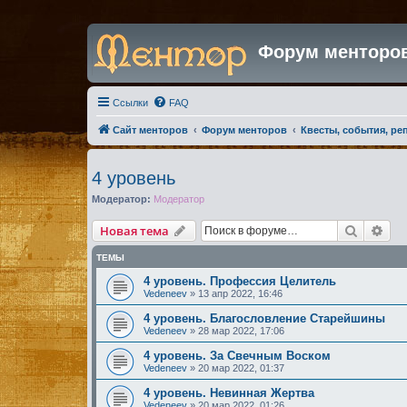
Форум менторо
Ссылки
FAQ
Сайт менторов
Форум менторов
Квесты, события, ре
4 уровень
Модератор:
Модератор
Поиск
Рас
Новая тема
ТЕМЫ
4 уровень. Профессия Целитель
Vedeneev
»
13 апр 2022, 16:46
4 уровень. Благословление Старейшины
Vedeneev
»
28 мар 2022, 17:06
4 уровень. За Свечным Воском
Vedeneev
»
20 мар 2022, 01:37
4 уровень. Невинная Жертва
Vedeneev
»
20 мар 2022, 01:26