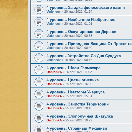
4 уровень. Загадка философского камня
Vedeneev
»
20 мар 2022, 01:14
4 уровень. Необычное Изобретение
Vedeneev
»
20 мар 2022, 01:01
4 уровень. Оккупированная Деревня
Vedeneev
»
20 мар 2022, 00:53
4 уровень. Природная Вакцина От Прокляти
Vedeneev
»
20 мар 2022, 00:40
4 уровень. Устройство Со Дна Сундука
Vedeneev
»
18 мар 2022, 00:16
4 уровень. Шлем Галмахара
DarJonkA
»
26 авг 2021, 11:02
4 уровень. Цветы огневика
DarJonkA
»
25 авг 2021, 16:05
4 уровень. Негаторы Унариуса
DarJonkA
»
25 авг 2021, 15:51
4 уровень. Зачистка Территории
DarJonkA
»
25 авг 2021, 10:43
4 уровень. Злополучная Шкатулка
DarJonkA
»
25 авг 2021, 10:29
4 уровень. Странный Механизм