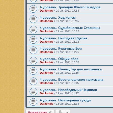
DarJonkA
»
21 авг 2021, 17:46
4 уровень. Трагедия Юного Гизедора
DarJonkA
»
20 авг 2021, 17:53
4 уровень. Ход конем
DarJonkA
»
19 авг 2021, 16:45
4 уровень. Судьбоносные Страницы
DarJonkA
»
19 авг 2021, 16:12
4 уровень. Выгодная Сделка
DarJonkA
»
19 авг 2021, 15:13
4 уровень. Кулачные Бои
DarJonkA
»
19 авг 2021, 14:26
4 уровень. Общий сбор
DarJonkA
»
19 авг 2021, 13:52
4 уровень. Птенец Гур для питомника
DarJonkA
»
19 авг 2021, 11:55
4 уровень. Восстановление талисмана
DarJonkA
»
19 авг 2021, 11:45
4 уровень. Непобедимый Чемпион
DarJonkA
»
19 авг 2021, 11:17
4 уровень. Непокорный сундук
DarJonkA
»
18 авг 2021, 16:34
Новая тема