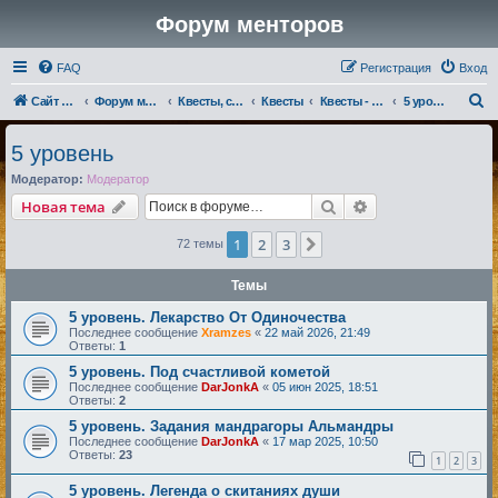
Форум менторов
FAQ
Регистрация
Вход
П
Сайт менторов
Форум менторов
Квесты, события, репутации
Квесты
Квесты - Магмары
5 уровень
о
5 уровень
и
Модератор:
Модератор
с
Поиск
Расширенный по
Новая тема
к
1
2
3
След.
72 темы
Темы
5 уровень. Лекарство От Одиночества
Последнее сообщение
Xramzes
«
22 май 2026, 21:49
Ответы:
1
5 уровень. Под счастливой кометой
Последнее сообщение
DarJonkA
«
05 июн 2025, 18:51
Ответы:
2
5 уровень. Задания мандрагоры Альмандры
Последнее сообщение
DarJonkA
«
17 мар 2025, 10:50
Ответы:
23
1
2
3
5 уровень. Легенда о скитаниях души