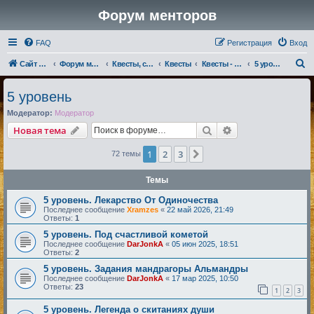
Форум менторов
FAQ
Регистрация
Вход
П
Сайт менторов
Форум менторов
Квесты, события, репутации
Квесты
Квесты - Магмары
5 уровень
о
5 уровень
и
Модератор:
Модератор
с
Поиск
Расширенный по
Новая тема
к
1
2
3
След.
72 темы
Темы
5 уровень. Лекарство От Одиночества
Последнее сообщение
Xramzes
«
22 май 2026, 21:49
Ответы:
1
5 уровень. Под счастливой кометой
Последнее сообщение
DarJonkA
«
05 июн 2025, 18:51
Ответы:
2
5 уровень. Задания мандрагоры Альмандры
Последнее сообщение
DarJonkA
«
17 мар 2025, 10:50
Ответы:
23
1
2
3
5 уровень. Легенда о скитаниях души