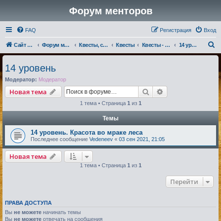
Форум менторов
FAQ
Регистрация
Вход
П
Сайт менторов
Форум менторов
Квесты, события, репутации
Квесты
Квесты - Магмары
14 уровень
о
14 уровень
и
Модератор:
Модератор
с
Поиск
Расширенный по
Новая тема
к
1 тема • Страница
1
из
1
Темы
14 уровень. Красота во мраке леса
Последнее сообщение
Vedeneev
«
03 сен 2021, 21:05
Новая тема
1 тема • Страница
1
из
1
Перейти
ПРАВА ДОСТУПА
Вы
не можете
начинать темы
Вы
не можете
отвечать на сообщения