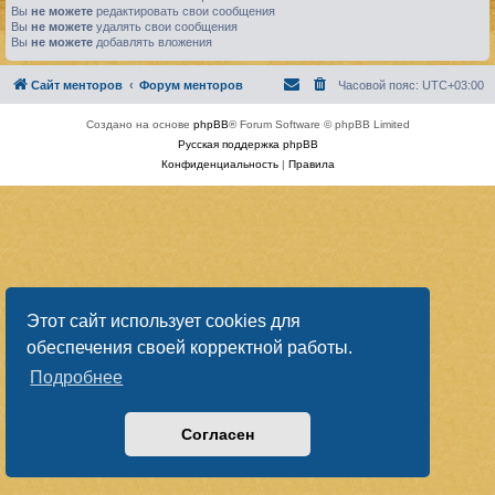
Вы
не можете
редактировать свои сообщения
Вы
не можете
удалять свои сообщения
Вы
не можете
добавлять вложения
Сайт менторов
Форум менторов
Часовой пояс:
UTC+03:00
Создано на основе
phpBB
® Forum Software © phpBB Limited
Русская поддержка phpBB
Конфиденциальность
|
Правила
Этот сайт использует cookies для
обеспечения своей корректной работы.
Подробнее
Согласен