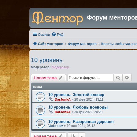
Форум менторо
Ссылки
FAQ
Сайт менторов
Форум менторов
Квесты, события, ре
10 уровень
Модератор:
Модератор
Поиск
Рас
Новая тема
ТЕМЫ
10 уровень. Золотой клевер
DarJonkA
»
20 фев 2024, 13:11
10 уровень. Любовь воеводы
DarJonkA
»
30 дек 2022, 20:20
10 уровень, Разоренная деревня
Vedeneev
»
10 сен 2021, 08:12
Новая тема