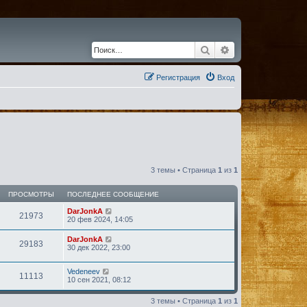
Поиск
Расширенный по
Регистрация
Вход
3 темы • Страница
1
из
1
ПРОСМОТРЫ
ПОСЛЕДНЕЕ СООБЩЕНИЕ
DarJonkA
21973
20 фев 2024, 14:05
DarJonkA
29183
30 дек 2022, 23:00
Vedeneev
11113
10 сен 2021, 08:12
3 темы • Страница
1
из
1