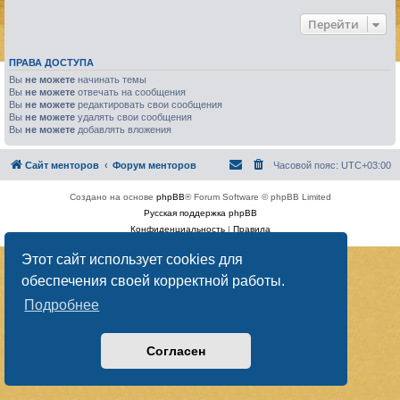
Перейти
ПРАВА ДОСТУПА
Вы
не можете
начинать темы
Вы
не можете
отвечать на сообщения
Вы
не можете
редактировать свои сообщения
Вы
не можете
удалять свои сообщения
Вы
не можете
добавлять вложения
Сайт менторов
Форум менторов
Часовой пояс:
UTC+03:00
Создано на основе
phpBB
® Forum Software © phpBB Limited
Русская поддержка phpBB
Конфиденциальность
|
Правила
Этот сайт использует cookies для
обеспечения своей корректной работы.
Подробнее
Согласен