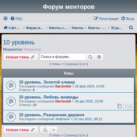
Форум менторов
FAQ
Регистрация
Вход
П
Сайт менторов
Форум менторов
Квесты, события, репутации
Квесты
Квесты - Люди
10 уровень
о
10 уровень
и
Модератор:
Модератор
с
Поиск
Расширенный по
Новая тема
к
3 темы • Страница
1
из
1
Темы
10 уровень. Золотой клевер
Последнее сообщение
DarJonkA
«
20 фев 2024, 14:05
Ответы:
8
10 уровень. Любовь воеводы
Последнее сообщение
DarJonkA
«
30 дек 2022, 23:00
Ответы:
10
1
2
10 уровень, Разоренная деревня
Последнее сообщение
Vedeneev
«
10 сен 2021, 08:12
Новая тема
3 темы • Страница
1
из
1