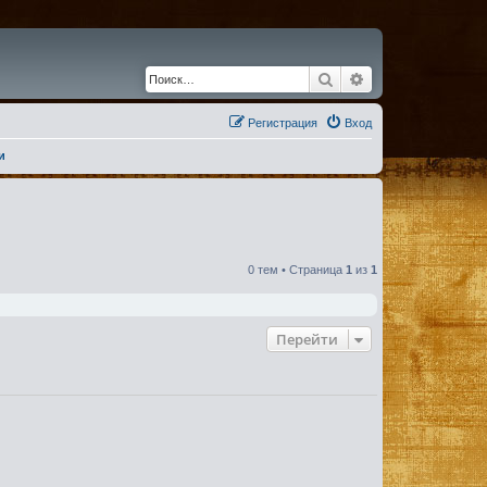
Поиск
Расширенный по
Регистрация
Вход
и
0 тем • Страница
1
из
1
Перейти