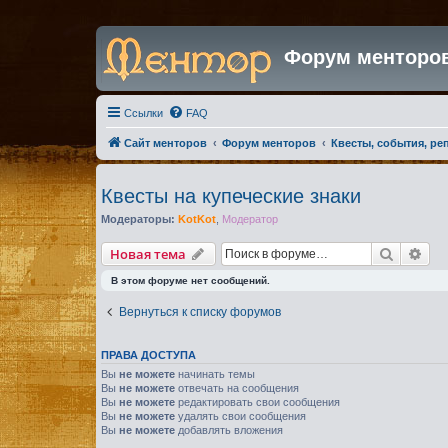
Форум менторо
Ссылки
FAQ
Сайт менторов
Форум менторов
Квесты, события, ре
Квесты на купеческие знаки
Модераторы:
KotKot
,
Модератор
Поиск
Рас
Новая тема
В этом форуме нет сообщений.
Вернуться к списку форумов
ПРАВА ДОСТУПА
Вы
не можете
начинать темы
Вы
не можете
отвечать на сообщения
Вы
не можете
редактировать свои сообщения
Вы
не можете
удалять свои сообщения
Вы
не можете
добавлять вложения