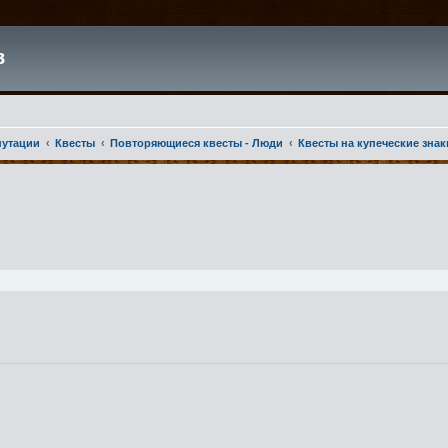
в
путации
Квесты
Повторяющиеся квесты - Люди
Квесты на купеческие знак
ширенный поиск