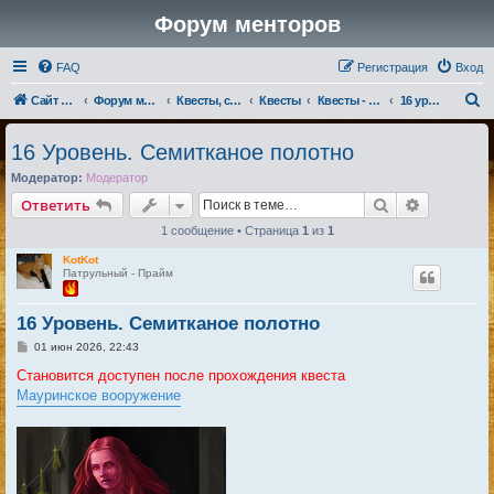
Форум менторов
FAQ
Регистрация
Вход
П
Сайт менторов
Форум менторов
Квесты, события, репутации
Квесты
Квесты - Магмары
16 уровень
о
16 Уровень. Семитканое полотно
и
Модератор:
Модератор
с
Поиск
Расширен
Ответить
к
1 сообщение • Страница
1
из
1
KotKot
Патрульный - Прайм
16 Уровень. Семитканое полотно
С
01 июн 2026, 22:43
о
о
Становится доступен после прохождения квеста
б
Мауринское вооружение
щ
е
н
и
е