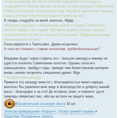
то же мгновение три части полотна поднимаются в воздух и
соединяются. Покров чернеет, а затем на нем начинает появляться,
стежок за стежком, златотканый узор. Маурина протягивает вперед
лапы и готовое полотно опускается прямо на них.*
А теперь следуйте за мной, воитель. Мррр…
*Маурина подходит к священному древу и кладет Семитканое
полотно прямо у его корней. Материю озаряет сияние, которое,
точно золотистый песок, осыпается на землю. Предводительница
поворачивается к вам.*
Силы вернутся к Таильсимэ. Древо исцелено.
А что же станет с самим полотном, предводительница?
Маурины будут зорко стеречь его – больше никогда и никому не
удастся похитить Семитканое полотно. Однако сила его
уменьшилась: пройдут годы, прежде чем божественная материя
вновь сможет исцелить священное древо. Мрр…
*Передает вам награду.*
Примите эту награду вместе с благодарностью моего народа,
воитель! Вы укрепили мою веру в благородство и доброту вашей
расы – благодарю и за это! До встречи, воин, и помните: духи
природы оберегают вас, ибо вы встали на защиту мира.
Внушительная эссенция опыта
10 шт,
Эликсир превращения «Харзул»
,
Оковы зримой тишины
и
Защитник Полуденных земель