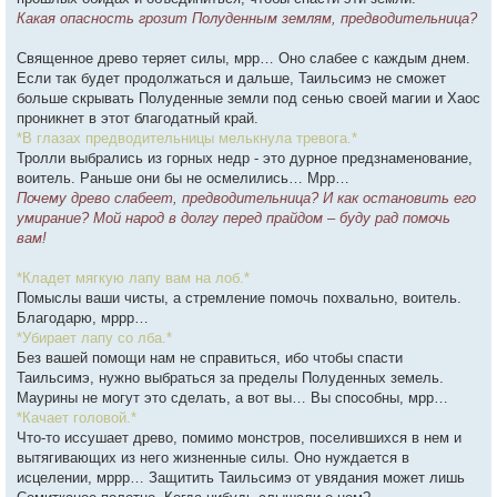
Какая опасность грозит Полуденным землям, предводительница?
Священное древо теряет силы, мрр… Оно слабее с каждым днем.
Если так будет продолжаться и дальше, Таильсимэ не сможет
больше скрывать Полуденные земли под сенью своей магии и Хаос
проникнет в этот благодатный край.
*В глазах предводительницы мелькнула тревога.*
Тролли выбрались из горных недр - это дурное предзнаменование,
воитель. Раньше они бы не осмелились… Мрр…
Почему древо слабеет, предводительница? И как остановить его
умирание? Мой народ в долгу перед прайдом – буду рад помочь
вам!
*Кладет мягкую лапу вам на лоб.*
Помыслы ваши чисты, а стремление помочь похвально, воитель.
Благодарю, мррр…
*Убирает лапу со лба.*
Без вашей помощи нам не справиться, ибо чтобы спасти
Таильсимэ, нужно выбраться за пределы Полуденных земель.
Маурины не могут это сделать, а вот вы… Вы способны, мрр…
*Качает головой.*
Что-то иссушает древо, помимо монстров, поселившихся в нем и
вытягивающих из него жизненные силы. Оно нуждается в
исцелении, мррр… Защитить Таильсимэ от увядания может лишь