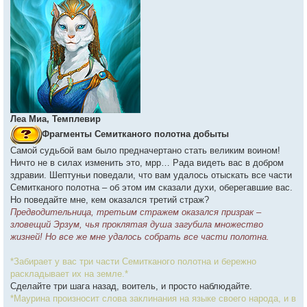
Леа Миа, Темплевир
Фрагменты Семитканого полотна добыты
Самой судьбой вам было предначертано стать великим воином!
Ничто не в силах изменить это, мрр… Рада видеть вас в добром
здравии. Шептуньи поведали, что вам удалось отыскать все части
Семитканого полотна – об этом им сказали духи, оберегавшие вас.
Но поведайте мне, кем оказался третий страж?
Предводительница, третьим стражем оказался призрак –
зловещий Эрзум, чья проклятая душа загубила множество
жизней! Но все же мне удалось собрать все части полотна.
*Забирает у вас три части Семитканого полотна и бережно
раскладывает их на земле.*
Сделайте три шага назад, воитель, и просто наблюдайте.
*Маурина произносит слова заклинания на языке своего народа, и в