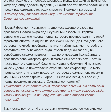
В этой груди бьется сердце храбреца, мрр… Вы один из немногих,
кому под силу одолеть чудовищ и найти все три части полотна! И я
прошу вас сделать это, ради спасения Полуденных земель!
Я помогу вам, предводительница. Где искать фрагменты
Семитканого полотна?
Первый фрагмент хранится на дне иссыхающего озера на
просторах Белого рифа под неусыпным взором Ишкарима –
свирепого водного ящера, чешуя которого прочнее камня. Второй
фрагмент спрятан в одной из заснеженных пещер Блуждающего
острова, но чтобы пробраться к ним и найти нужную, потребуется
разрушить стену векового льда. Убрав ледяной заслон, вы
освободите стража пещеры – ледяного медведя Грэндбарда, от
яростного рева которого кровь и магма стынут в жилах. Третью
часть ищите в одинокой башне на Равнине безумия. Я не знаю,
какое чудовище приставлено охранять это сокровище, но могу
предположить, что вам предстоит встреча с самым неистовым и
мощным из всех стражей. Мррр… Узнав обо всем, вы все еще
полны решимости отыскать Семитканое полотно?
Трудности не страшат меня, предводительница. Но есть один
вопрос: вы сказали, что нужно разрушить стену векового льда,
чтобы проникнуть в пещеру, где хранится вторая часть
полотна?
Так и есть, воитель. И в этом вам поможет древнее мауринское