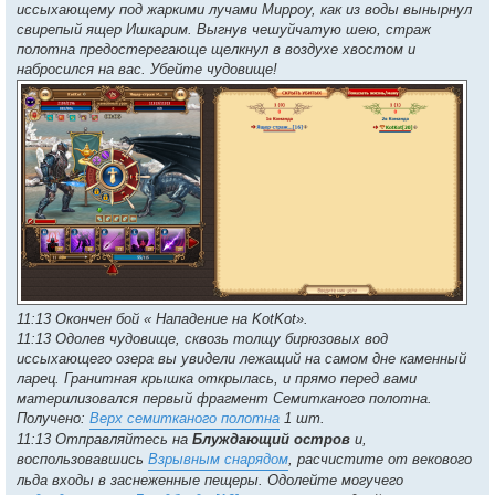
иссыхающему под жаркими лучами Мирроу, как из воды вынырнул
свирепый ящер Ишкарим. Выгнув чешуйчатую шею, страж
полотна предостерегающе щелкнул в воздухе хвостом и
набросился на вас. Убейте чудовище!
11:13 Окончен бой « Нападение на KotKot».
11:13 Одолев чудовище, сквозь толщу бирюзовых вод
иссыхающего озера вы увидели лежащий на самом дне каменный
ларец. Гранитная крышка открылась, и прямо перед вами
материлизовался первый фрагмент Семитканого полотна.
Получено:
Верх семитканого полотна
1 шт.
11:13 Отправляйтесь на
Блуждающий остров
и,
воспользовавшись
Взрывным снарядом
, расчистите от векового
льда входы в заснеженные пещеры. Одолейте могучего