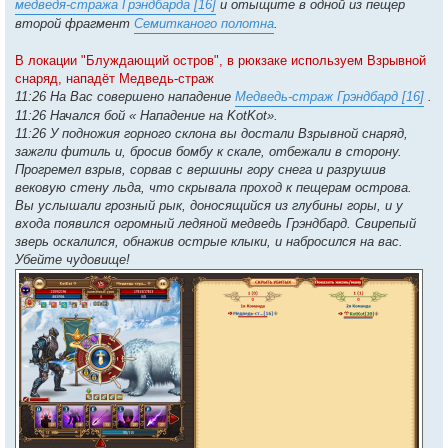
медведя-стража Грэндбарда [16]
и отыщите в одной из пещер
второй фрагмент
Семитканого полотна
.
В локации "Блуждающий остров", в рюкзаке используем Взрывной
снаряд, нападёт Медведь-страж
11:26 На Вас совершено нападение
Медведь-страж Грэндбард [16]
.
11:26 Начался бой « Нападение на KotKot».
11:26 У подножия горного склона вы достали Взрывной снаряд,
зажгли фитиль и, бросив бомбу к скале, отбежали в сторону.
Прогремел взрыв, сорвав с вершины гору снега и разрушив
вековую стену льда, что скрывала проход к пещерам острова.
Вы услышали грозный рык, доносящийся из глубины горы, и у
входа появился огромный ледяной медведь Грэндбард. Свирепый
зверь оскалился, обнажив острые клыки, и набросился на вас.
Убейте чудовище!