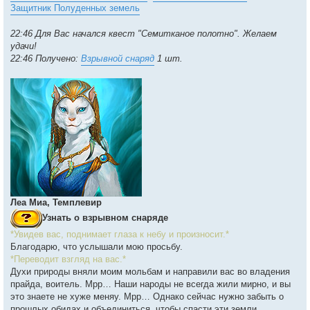
Защитник Полуденных земель
22:46 Для Вас начался квест "Семитканое полотно". Желаем
удачи!
22:46 Получено:
Взрывной снаряд
1 шт.
Леа Миа, Темплевир
Узнать о взрывном снаряде
*Увидев вас, поднимает глаза к небу и произносит.*
Благодарю, что услышали мою просьбу.
*Переводит взгляд на вас.*
Духи природы вняли моим мольбам и направили вас во владения
прайда, воитель. Мрр… Наши народы не всегда жили мирно, и вы
это знаете не хуже меняу. Мрр… Однако сейчас нужно забыть о
прошлых обидах и объединиться, чтобы спасти эти земли.