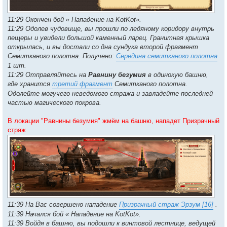
11:29 Окончен бой « Нападение на KotKot».
11:29 Одолев чудовище, вы прошли по ледяному коридору внутрь
пещеры и увидели большой каменный ларец. Гранитная крышка
открылась, и вы достали со дна сундука второй фрагмент
Семитканого полотна. Получено:
Середина семитканого полотна
1 шт.
11:29 Отправляйтесь на
Равнину безумия
в одинокую башню,
где хранится
третий фрагмент
Семитканого полотна.
Одолейте могучего неведомого стража и завладейте последней
частью магического покрова.
В локации "Равнины безумия" жмём на башню, нападет Призрачный
страж
11:39 На Вас совершено нападение
Призрачный страж Эрзум [16]
.
11:39 Начался бой « Нападение на KotKot».
11:39 Войдя в башню, вы подошли к винтовой лестнице, ведущей