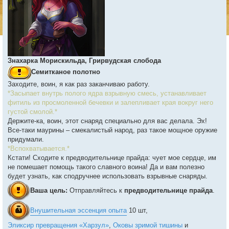
Знахарка Морискильда, Грирвудская слобода
Семитканое полотно
Заходите, воин, я как раз заканчиваю работу.
*Засыпает внутрь полого ядра взрывную смесь, устанавливает
фитиль из просмоленной бечевки и залепливает края вокруг него
густой смолой.*
Держите-ка, воин, этот снаряд специально для вас делала. Эх!
Все-таки маурины – смекалистый народ, раз такое мощное оружие
придумали.
*Вспохватывается.*
Кстати! Сходите к предводительнице прайда: чует мое сердце, им
не помешает помощь такого славного воина! Да и вам полезно
будет узнать, как сподручнее использовать взрывные снаряды.
Ваша цель:
Отправляйтесь к
предводительнице прайда
.
Внушительная эссенция опыта
10 шт,
Эликсир превращения «Харзул»
,
Оковы зримой тишины
и