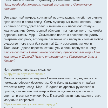
Семитканое полотно. Когда-нибудь слышали о нем?
Нет, предводительница, первый раз слышу о Семитканом
полотне.
Это защитный покров, сотканный из лучезарных нитей, чье сияние
ярче золота и света звезд. Семь лучезарных нитей спряла Шеара
из своих златокудрых волос и вышила ими небесную птицу –
хранительницу божественной обители – на черном полотне, чтобы
даровать жизнь. Мрр… Семитканое полотно способно исцелить
смертельную рану, возродить растение или вернуть к жизни любое
существо – его сила безгранична! Если застелить им корни
Таильсимэ, древо перестанет чахнуть и силы вернутся к нему.
Как же достать Семитканое полотно, предводительница? Оно
хранится у Шеары? Нужно отправиться в Призрачную даль к
богине?
Нет, воитель, все куда сложнее.
*С грустью опускает глаза.*
Многие жаждали заполучить Семитканое полотно, надеясь с его
помощью обрести бессмертие. Оно было выкрадено у прайда
столетие тому назад. Мрр… В одной из древних рукописей я
прочла, что магический покров был разделен на три части и
спрятан в разных уголках Фэо. К каждой части приставлен страж,
могучий и свирепый!
*Прижимает лапу к вашему сердцу.*