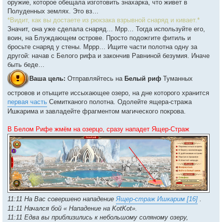
оружие, которое обещала изготовить знахарка, что живет в
Полуденных землях. Это вз…
*Видит, как вы достаете из рюкзака взрывной снаряд и кивает.*
Значит, она уже сделала снаряд… Мрр… Тогда используйте его,
воин, на Блуждающем острове. Просто подожгите фитиль и
бросьте снаряд у стены. Мррр… Ищите части полотна одну за
другой: начав с Белого рифа и закончив Равниной безумия. Иначе
быть беде…
Ваша цель:
Отправляйтесь на
Белый риф
Туманных
островов и отыщите иссыхающее озеро, на дне которого хранится
первая часть
Семитканого полотна. Одолейте ящера-стража
Ишкарима и завладейте фрагментом магического покрова.
В Белом Рифе жмём на озерцо, сразу нападет Ящер-Страж
11:11 На Вас совершено нападение
Ящер-страж Ишкарим [16]
.
11:11 Начался бой « Нападение на KotKot».
11:11 Едва вы приблизились к небольшому соляному озеру,