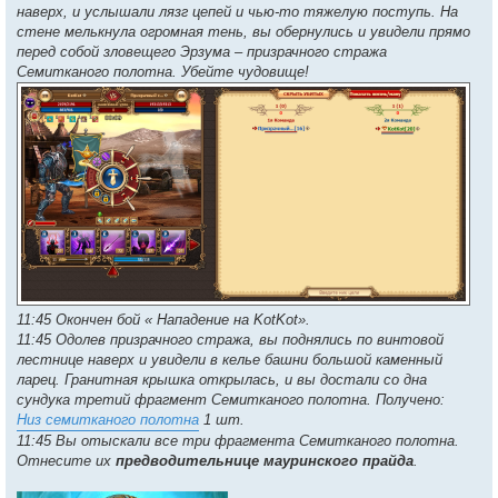
наверх, и услышали лязг цепей и чью-то тяжелую поступь. На
стене мелькнула огромная тень, вы обернулись и увидели прямо
перед собой зловещего Эрзума – призрачного стража
Семитканого полотна. Убейте чудовище!
11:45 Окончен бой « Нападение на KotKot».
11:45 Одолев призрачного стража, вы поднялись по винтовой
лестнице наверх и увидели в келье башни большой каменный
ларец. Гранитная крышка открылась, и вы достали со дна
сундука третий фрагмент Семитканого полотна. Получено:
Низ семитканого полотна
1 шт.
11:45 Вы отыскали все три фрагмента Семитканого полотна.
Отнесите их
предводительнице мауринского прайда
.