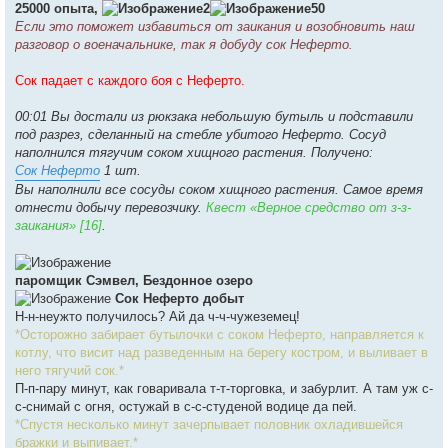
25000 опыта,
2
50
Если это поможет избавиться от заикания и возобновить наш
разговор о военачальнике, так я добуду сок Неферто.
Сок падает с каждого боя с Неферто.
00:01 Вы достали из рюкзака небольшую бутыль и подставили
под разрез, сделанный на стебле убитого Неферто. Сосуд
наполнился тягучим соком хищного растения. Получено:
Сок Неферто
1 шт.
Вы наполнили все сосуды соком хищного растения. Самое время
отнести добычу перевозчику.
Квест «Верное средство от з-з-
заикания» [16]
.
паромщик Сэмвел, Бездонное озеро
Сок Неферто добыт
Н-н-неужто получилось? Ай да ч-ч-чужеземец!
*Осторожно забирает бутылочки с соком Неферто, направляется к
котлу, что висит над разведенным на берегу костром, и выливает в
него тягучий сок.*
П-п-пару минут, как говаривала т-т-торговка, и забурлит. А там уж с-
с-снимай с огня, остужай в с-с-студеной водице да пей.
*Спустя несколько минут зачерпывает половник охладившейся
бражки и выпивает.*