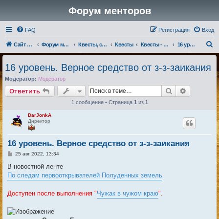
Форум менторов
FAQ
Регистрация
Вход
П
Сайт менторов
Форум менторов
Квесты, события, репутации
Квесты
Квесты - Люди
16 уровень
о
16 уровень. Верное средство от з-з-заикания
и
Модератор:
Модератор
с
Поиск
Расширен
Ответить
к
1 сообщение • Страница
1
из
1
DarJonkA
Директор
16 уровень. Верное средство от з-з-заикания
С
25 авг 2022, 13:34
о
о
В новостной ленте
б
По следам первооткрывателей Полуденных земель
щ
е
н
Доступен после выполнения "
Чужак в чужом краю
".
и
е