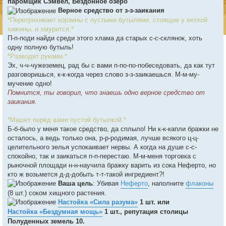
паромщик Сэмвел, Бездонное озеро
Верное средство от з-з-заикания
*Перетряхивает корзины с пустыми бутылями, стоящие у ветхой
хижины, и хмурится.*
П-п-поди найди среди этого хлама да старых с-с-склянок, хоть
одну полную бутыль!
*Разводит руками.*
Эх, ч-ч-чужеземец, рад бы с вами п-по-по-побеседовать, да как тут
разговоришься, к-к-когда через слово з-з-заикаешься. М-м-му-
мучение одно!
Помнится, ты говорил, что знаешь одно верное средство от
заикания.
*Машет перед вами пустой бутылкой.*
Б-б-было у меня такое средство, да сплыло! Ни к-к-капли бражки не
осталось, а ведь только она, р-р-родимая, лучше всякого ц-ц-
целительного зелья успокаивает нервы. А когда на душе с-с-
спокойно, так и заикаться п-п-перестаю. М-м-меня торговка с
рыночной площади н-н-научила бражку варить из сока Неферто, но
кто ж возьмется д-д-добыть т-т-такой ингредиент?!
Ваша цель
: Убивая
Неферто
, наполните
флаконы
(8 шт.) соком хищного растения.
Настойка «Сила разума»
1 шт. или
Настойка «Бездумная мощь»
1 шт., репутация столицы
Полуденных земель 10.