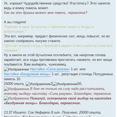
Ух, хорошо! Чудодейственное средство! Угоститесь? Этот напиток
ведь и воину помочь может.
Как же это бражка может мне помочь, перевозчик?
А вы глядите!
*Бросает в одну бутылочку с напитком какие-то ягоды и
взбалтывает.*
Эта вот, например, придаст физических сил, мощь повысит, но во
хмелю соображать похуже станете.
*Достает второй сосуд с бражкой и кидает в него щепотку сыпучего
порошка.*
Ну а ежели из этой бутылочки отхлебнете, так напротив голова
заработает, все ходы противника просчитать сможете, но вот мощи
поубавится. Вам выбирать, чужеземец.
Настойка «Сила разума»
1 шт. или
Настойка «Бездумная мощь»
1 шт., репутация столицы Полуденных
земель 10.
25000 опыта,
2
50,
В бою не только на силу надо рассчитывать,
поэтому выберу настойку «Сила разума». Благодарю, перевозчик.
Пожалуй, остановлю свой выбор на настойке
«Бездумная мощь». Благодарю, перевозчик.
13:37 Изъято: Сок Неферто 8 шт. Получено: 25000 опыта,