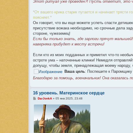
Этот ритуал уже проведен?! Пусть ответит, это ч
*От вашего крика старик пугается и начинает трясти г
поясняет.*
Он говорит, что вы еще можете успеть спасти детишек
присутствие вожака необходимо, но срочные дела зад
стороне, чужеземец!
Если бы только знать, где зарлоги прячут малышей!
наверняка прибудет к месту встречи!
Если кто из моих подданных и приметил что-то необыч
остроте ума – наточенные клинки! Немедля отправляйт
допущу, чтобы земля, принадлежащая моему народу, 
Ваша цель
: Поспешите к Паромщику 
Благодарю за помощь, военачальник! Она оказалась 
16 уровень. Материнское сердце
С
DarJonkA
»
05 янв 2025, 23:48
о
о
б
щ
е
н
и
е