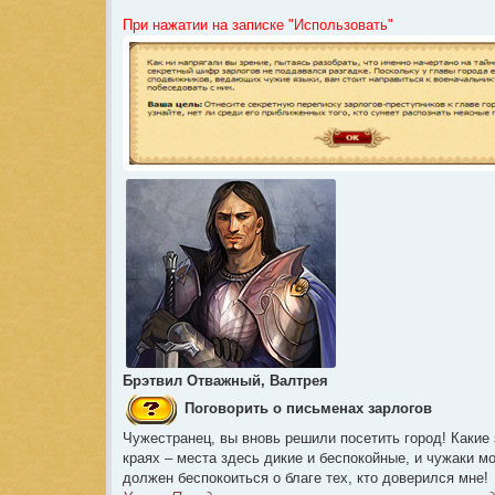
е
При нажатии на записке "Использовать"
Брэтвил Отважный, Валтрея
Поговорить о письменах зарлогов
Чужестранец, вы вновь решили посетить город! Какие 
краях – места здесь дикие и беспокойные, и чужаки м
должен беспокоиться о благе тех, кто доверился мне!