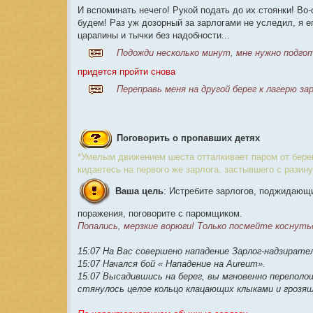
И вспоминать нечего! Рукой подать до их стоянки! Во
будем! Раз уж дозорный за зарлогами не уследил, я е
царапины и тычки без надобности...
Подожди несколько минут, мне нужно подго
придется пройти снова
Переправь меня на другой берег к лагерю зар
Поговорить о пропавших детях
*Умелым движением шеста отталкивает паром от берег
кидаетесь на первого же зарлога, застывшего с разину
Ваша цель
: Истребите зарлогов, поджидающи
поражения, поговорите с паромщиком.
Попались, мерзкие ворюги! Только посмейте коснутьс
15:07 На Вас совершено нападение Зарлог-надзиратель
15:07 Начался бой « Нападение на Aureum».
15:07 Высадившись на берег, вы мгновенно переполош
стянулось целое кольцо клацающих клыками и грозя