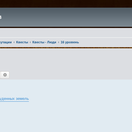
в
путации
Квесты
Квесты - Люди
16 уровень
Поиск
Расширенный поиск
уденных земель