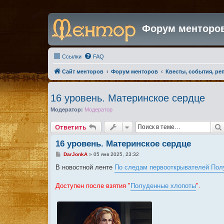
Форум менторо
Ссылки
FAQ
Сайт менторов
Форум менторов
Квесты, события, ре
16 уровень. Материнское сердце
Модератор:
Модератор
Ответить
16 уровень. Материнское сердце
С
DarJonkA
»
05 янв 2025, 23:32
о
о
В новостной ленте
По следам первооткрывателей Пол
б
щ
е
Доступен после взятия "
Полуденные хлопоты
".
н
и
е