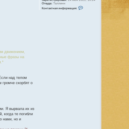
Откуда:
Таллинн
К
Контактная информация:
о
н
т
а
к
т
н
а
я
и
н
ф
им движением,
о
р
тные фразы на
м
.*
а
ц
и
я
п
 Если над телом
о
м громче скорбят о
л
ь
з
о
в
а
т
е
ми. Я вырвала их из
л
, когда те погибли
я
D
о нами, но и
a
r
J