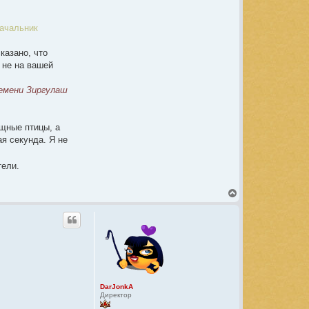
начальник
казано, что
 не на вашей
ремени Зиргулаш
ищные птицы, а
я секунда. Я не
тели.
В
е
р
н
у
т
ь
с
я
к
DarJonkA
н
Директор
а
ч