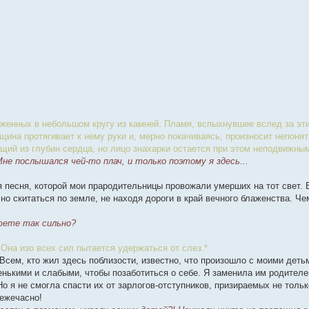
оженных в небольшом кругу из камней. Пламя, вспыхнувшее вслед за эт
нщина протягивает к нему руки и, мерно покачиваясь, произносит непоня
ущий из глубин сердца, но лицо знахарки остается при этом неподвижным
е послышался чей-то плач, и только поэтому я здесь...
ая песня, которой мои прародительницы провожали умерших на тот свет.
но скитаться по земле, не находя дороги в край вечного блаженства. Че
рюете так сильно?
 Она изо всех сил пытается удержаться от слез.*
. Всем, кто жил здесь поблизости, известно, что произошло с моими деть
нькими и слабыми, чтобы позаботиться о себе. Я заменила им родителей
о я не смогла спасти их от зарлогов-отступников, призираемых не тольк
 ежечасно!