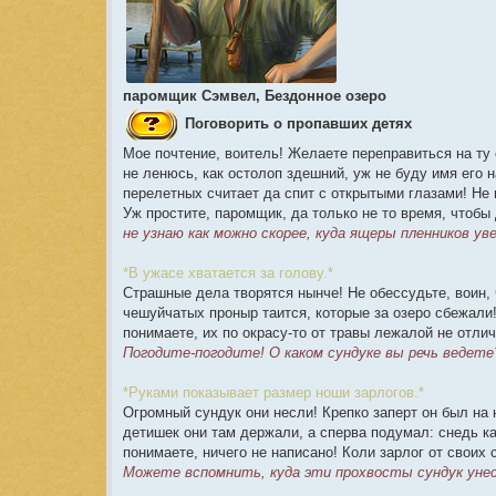
паромщик Сэмвел, Бездонное озеро
Поговорить о пропавших детях
Мое почтение, воитель! Желаете переправиться на ту 
не ленюсь, как остолоп здешний, уж не буду имя его н
перелетных считает да спит с открытыми глазами! Не 
Уж простите, паромщик, да только не то время, чтобы
не узнаю как можно скорее, куда ящеры пленников ув
*В ужасе хватается за голову.*
Страшные дела творятся нынче! Не обессудьте, воин, ч
чешуйчатых проныр таится, которые за озеро сбежали!
понимаете, их по окрасу-то от травы лежалой не отлич
Погодите-погодите! О каком сундуке вы речь ведете
*Руками показывает размер ноши зарлогов.*
Огромный сундук они несли! Крепко заперт он был на 
детишек они там держали, а сперва подумал: снедь как
понимаете, ничего не написано! Коли зарлог от своих 
Можете вспомнить, куда эти прохвосты сундук уне