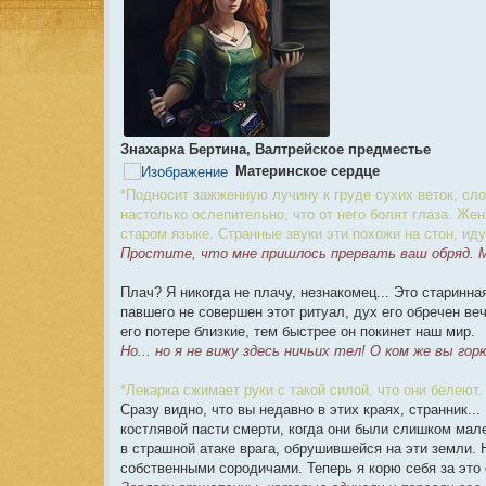
Знахарка Бертина, Валтрейское предместье
Материнское сердце
*Подносит зажженную лучину к груде сухих веток, сл
настолько ослепительно, что от него болят глаза. Же
старом языке. Странные звуки эти похожи на стон, ид
Простите, что мне пришлось прервать ваш обряд. Мн
Плач? Я никогда не плачу, незнакомец... Это старинн
павшего не совершен этот ритуал, дух его обречен веч
его потере близкие, тем быстрее он покинет наш мир.
Но... но я не вижу здесь ничьих тел! О ком же вы го
*Лекарка сжимает руки с такой силой, что они белеют.
Сразу видно, что вы недавно в этих краях, странник..
костлявой пасти смерти, когда они были слишком мале
в страшной атаке врага, обрушившейся на эти земли. Н
собственными сородичами. Теперь я корю себя за это