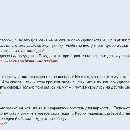
сторону? Так это для меня не работа, а одно удовольствие! Привык я к 
азывать столь уважаемому путнику! Якобы на посту стоит, дозор держит,
воитель он, а смех один!
 дозорных обсуждать! Покуда этот горе-страж спал, зарлоги детей у зна
ели – конец ребятишкам придет!
то сразу я вам про зарлогов не поведал! Не знал, уж простите дурака, ч
 И то сказать: так быстро промелькнули ящеры, что я думал: почудилос
ить совсем! Только показались на миг – и тут же скрылись на другом бер
?
несколько замков, да еще и веревками обмотан для верности... Теперь-т
ую-то или оружие в лагерь свой тащат... Кто их, ящеров, разберет! У н
сородичей сбежал – жди от него беды!
сли?