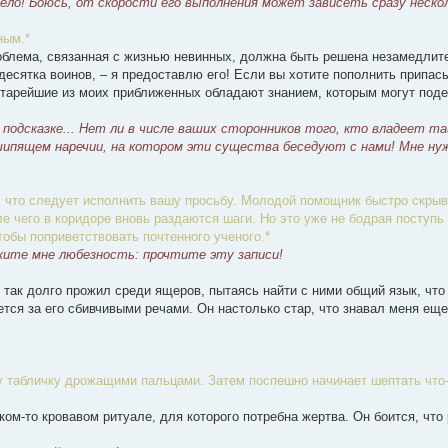
ело! Боюсь, от скорости его выполнения может зависеть сразу нескол
ным.*
роблема, связанная с жизнью невинных, должна быть решена незамедлит
десятка воинов, – я предоставлю его! Если вы хотите пополнить припас
Старейшие из моих приближенных обладают знанием, которым могут поде
 в подсказке... Нет ли в числе ваших сторонников того, кто владеет 
 шипящем наречии, на котором эти существа беседуют с нами! Мне ну
, что следует исполнить вашу просьбу. Молодой помощник быстро скрыв
е чего в коридоре вновь раздаются шаги. Но это уже не бодрая поступь 
обы поприветствовать почтенного ученого.*
жите мне любезность: прочтите эту записи!
 так долго прожил среди ящеров, пытаясь найти с ними общий язык, что
ется за его сбивчивыми речами. Он настолько стар, что знавал меня ещ
шу табличку дрожащими пальцами. Затем поспешно начинает шептать что-
аком-то кровавом ритуале, для которого потребна жертва. Он боится, что