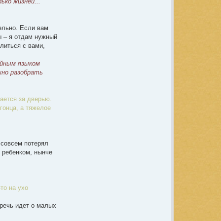
ько жизней...
D
a
r
J
ельно. Если вам
o
n
ы – я отдам нужный
k
литься с вами,
A
тайным языком
жно разобрать
ается за дверью.
гонца, а тяжелое
 совсем потерял
е ребенком, нынче
то на ухо
 речь идет о малых