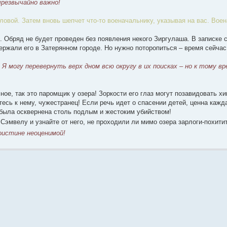
резвычайно важно!
оловой. Затем вновь шепчет что-то военачальнику, указывая на вас. Вое
. Обряд не будет проведен без появления некого Зиргулаша. В записке с
ержали его в Затерянном городе. Но нужно поторопиться – время сейчас
 Я могу перевернуть верх дном всю округу в их поисках – но к тому в
ное, так это паромщик у озера! Зоркости его глаз могут позавидовать х
есь к нему, чужестранец! Если речь идет о спасении детей, ценна кажда
была осквернена столь подлым и жестоким убийством!
Сэмвелу и узнайте от него, не проходили ли мимо озера зарлоги-похити
поистине неоценимой!