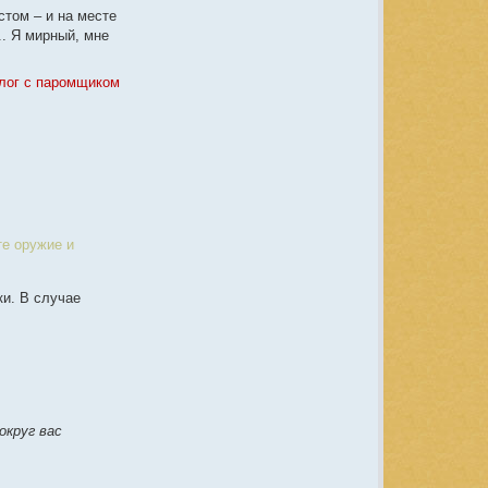
r
стом – и на месте
J
.. Я мирный, мне
o
n
k
A
алог с паромщиком
те оружие и
ки. В случае
округ вас