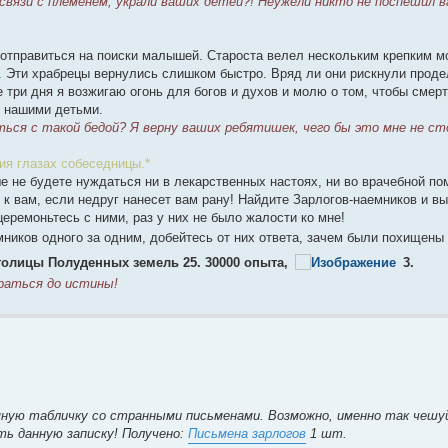
связи с племенем, украли ваших детей?! Неужели никто не поспешил в
 отправиться на поиски малышей. Староста велел нескольким крепким м
.. Эти храбрецы вернулись слишком быстро. Вряд ли они рискнули проде
е три дня я возжигаю огонь для богов и духов и молю о том, чтобы смер
с нашими детьми.
ться с такой бедой? Я верну ваших ребятишек, чего бы это мне не ст
ия глазах собеседницы.*
ше не будете нуждаться ни в лекарственных настоях, ни во врачебной п
 к вам, если недруг нанесет вам рану! Найдите Зарлогов-наемников и вы
еремоньтесь с ними, раз у них не было жалости ко мне!
мников одного за одним, добейтесь от них ответа, зачем были похищены 
столицы Полуденных земель 25. 30000 опыта,
3.
браться до истины!
иняную табличку со странными письменами. Возможно, именно так чеш
ть данную записку! Получено:
Письмена зарлогов
1 шт.