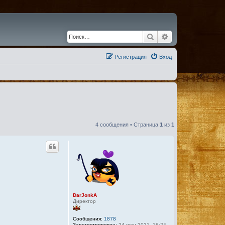
Поиск
Расширенный по
Регистрация
Вход
4 сообщения • Страница
1
из
1
DarJonkA
Директор
Сообщения:
1878
Зарегистрирован:
24 июн 2021, 16:24