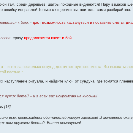
-о-он там, среди деревьев, шатры походные виднеются! Пару взмахов ше
го ошибку исправлю! Только с ящерами вы, воитель, сами разбирайтесь.
товиться к бою.
-
даст возможность кастануться и поставить слоты, ди
логов.
сразу
продолжается квест и бой
а – и тот за несколько секунд достигает нужного места. Вы выхватывае
той пастью.*
х наступление ритуала, и найдите ключ от сундука, где томятся пленни
я чужих детей – и я всех вас искромсаю на кусочки!
 [16] .
или всех кровожадных обитателей лагеря зарлогов! В мгновение ока в
щих вам оружием бестий. Битва неминуема!