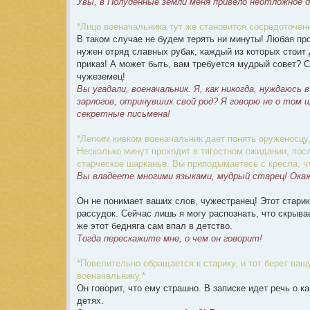
Увы, в Полуденные земли меня привело неотложное д
*Лицо военачальника тут же становится сосредоточен
В таком случае не будем терять ни минуты! Любая п
нужен отряд славных рубак, каждый из которых стоит 
приказ! А может быть, вам требуется мудрый совет? 
чужеземец!
Вы угадали, военачальник. Я, как никогда, нуждаюсь
зарлогов, отринувших свой род? Я говорю не о том
секретные письмена!
*Легким кивком военачальник дает понять оруженосцу
Несколько минут проходит в тягостном ожидании, посл
старческое шарканье. Вы приподымаетесь с кресла, чт
Вы владеете многими языками, мудрый старец! Ока
Он не понимает ваших слов, чужестранец! Этот старик
рассудок. Сейчас лишь я могу распознать, что скрыва
же этот бедняга сам впал в детство.
Тогда перескажите мне, о чем он говорит!
*Повелительно обращается к старику, и тот берет ва
военачальнику.*
Он говорит, что ему страшно. В записке идет речь о к
детях.