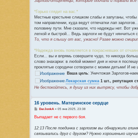
Зарлоги-отщепенцы, которые одичали и порвали все 
*Горько глядит на вас.*
Местные крестьяне слишком слабы и запуганы, чтобы
том направлении, куда ведут отпечатки лап зарлогов.
половину пути. Мне сказали, что надежды нет. Вот уж
легкой и быстрой... Ведь зарлоги не будут нянчиться 
То, что я слышу от вас, ужасно! Разве можно смири
*Надежда вновь появляется в покрасневших от отчаян
Если... вы и впрямь совершите чудо, то никогда боль
слово знахарки: в любой момент дня и ночи я поспешу
проклятые сородичи сотворили с моими детьми! И не ц
Ваша цель
: Уничтожая Зарлогов-нае
Лекарская сумка
1 шт., репутация 
Не беспокойтесь, я душу из них вытрясу, чтобы до
16 уровень. Материнское сердце
С
DarJonkA
»
05 янв 2025, 23:38
о
о
Выпадает не с первого боя.
б
щ
е
12:13 После поединка с зарлогом вы обнаружили гл
н
связывались друг с другом? Нужно хорошенько изучи
и