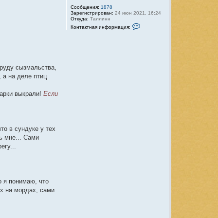
а
Сообщения:
1878
л
Зарегистрирован:
24 июн 2021, 16:24
Откуда:
Таллинн
у
К
Контактная информация:
о
н
т
а
к
т
н
труду сызмальства,
а
 а на деле птиц
я
и
н
харки выкрали!
Если
ф
о
р
м
а
ц
то в сундуке у тех
и
я
ь мне... Сами
п
егу...
о
л
ь
з
о
в
о я понимаю, что
а
т
их на мордах, сами
е
л
я
D
a