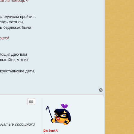
ам на помощь?!
o
n
k
A
олодчикам пройти в
лать хотя бы
ть бедняжек была
оило!
омощи! Даю вам
пытайте, что их
крестьянские дети.
В
е
р
н
у
т
ь
с
я
уйчатые сообщники
к
DarJonkA
н