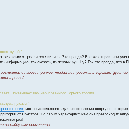
ашет рукой.*
логских землях тролли объявились. Это правда? Вас же отправляли учин
ить информацию, так сказать, из первых рук. Ну? Так это правда, что в
е объявлять о набеге троллей, чтобы не тревожить горожан. *Достае
слюна троллей.
стает. Показывает вам нарисованного Горного тролля.*
леснула руками.*
орного тролля
можно использовать для изготовления снарядов, которые 
рриторий от монстров. По своим характеристикам она превосходит едку
есколько раз!
но не найду ему применение.