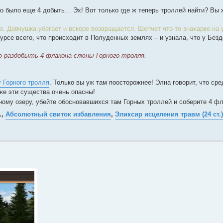
о было еще 4 добыть… Эх! Вот только где ж теперь троллей найти? Вы ж
. Девчушка убегает и вскоре возвращается. Шепчет что-то знахарке на у
курсе всего, что происходит в Полуденных землях – и узнала, что у Безд
ю раздобыть 4 флакона слюны Горного тролля.
 Горного тролля
. Только вы уж там поосторожнее! Элна говорит, что сре
 же эти существа очень опасны!
ному озеру, убейте обосновавшихся там Горных троллей и соберите 4 ф
.,
Абсолютный свиток избавления
,
Эликсир исцеления травм (24 ст.)