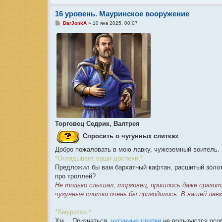
16 уровень. Мауринское вооружение
С
DarJonkA
»
10 янв 2025, 00:07
о
о
б
щ
е
н
и
е
Торговец Седрик, Валтрея
Спросить о чугунных слитках
Добро пожаловать в мою лавку, чужеземный воитель. П
*Оглядывает ваши доспехи.*
Предложил бы вам бархатный кафтан, расшитый золот
про троллей?
Не только слышал, торговец, пришлось даже сразить
чугунные слитки очень бы пригодились. В вашей лав
*Хмурится.*
Хм… Признаться,
чугунные слитки
не пользуются особ