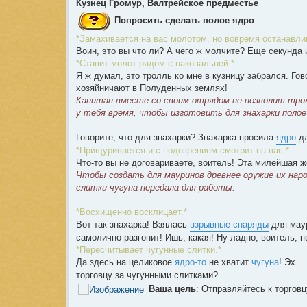
Кузнец Громур, Валтрейское предместье
Попросить сделать полое ядро
*Замахивается на вас молотом, но вовремя останавлив
Воин, это вы что ли? А чего ж молчите? Еще секунда 
*Ставит молот рядом с наковальней.*
Я ж думал, это тролль ко мне в кузницу забрался. Го
хозяйничают в Полуденных землях!
Капитан вместе со своим отрядом не позволит тролл
у тебя время, чтобы изготовить для знахарки полое
Говорите, что для знахарки? Знахарка просила
ядро
дл
*Прищуривается и с подозрением смотрит на вас.*
Что-то вы не договариваете, воитель! Эта милейшая 
Чтобы создать для мауринов древнее оружие их наро
слитки чугуна передала для работы.
*Восхищенно восклицает.*
Вот так знахарка! Взялась
взрывные снаряды
для маур
самолично разгонит! Ишь, какая! Ну ладно, воитель, 
*Пересчитывает чугунные слитки.*
Да здесь на целиковое
ядро-то
не хватит
чугуна
! Эх… 
торговцу за чугунными слитками?
Ваша цель
: Отправляйтесь к торгов