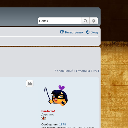
Поиск
Расширенный по
Регистрация
Вход
7 сообщений • Страница
1
из
1
DarJonkA
Директор
Сообщения:
1878
Зарегистрирован:
24 июн 2021, 16:24