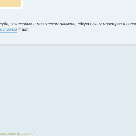
суда, закаленных в магическом пламени, едкую слюну монстров и полож
го тролля
4 шт.
кармашек фартука.*