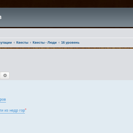
в
путации
Квесты
Квесты - Люди
16 уровень
Поиск
Расширенный поиск
ров
и из недр гор
"