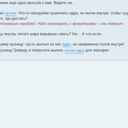
 меня еще одна просьба к вам. Видите ли…
из
чугуна
. Что-то наподобии пушечного ядра, но полое внутри, чтобы т
е, где достать?
тонувших кораблей. Надо поговорить с флаундинами – они помогут.
ещу внутрь литого шара взрывную смесь? Хм… А что если…
шему кузнецу: пусть выльет из них
ядро
, но непременно полое внутри!
узнецу Громуру и попросите вылить
полое ядро
для знахарки.