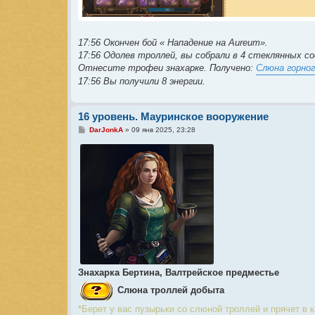
17:56 Окончен бой « Нападение на Aureum».
17:56 Одолев троллей, вы собрали в 4 стеклянных со
Отнесите трофеи знахарке. Получено:
Слюна горно
17:56 Вы получили 8 энергии.
16 уровень. Мауринское вооружение
С
DarJonkA
»
09 янв 2025, 23:28
о
о
б
щ
е
н
и
е
Знахарка Бертина, Валтрейское предместье
Слюна троллей добыта
*Берет у вас пузырьки со слюной троллей и прячет в 