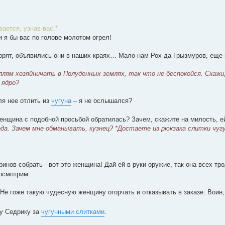
ается, узнав вас.*
и я бы вас по голове молотом огрел!
ворят, объявились они в наших краях… Мало нам Рох да Грызмуров, еще 
ям хозяйничать в Полуденных землях, так что не беспокойся. Скажи,
 ядро?
я нее отлить из
чугуна
– я не ослышался?
женщина с подобной просьбой обратилась? Зачем, скажите на милость, е
да. Зачем мне обманывать, кузнец? *Достаете из рюкзака слитки чугу
инов собрать - вот это женщина! Дай ей в руки оружие, так она всех тро
посмотрим.
Не гоже такую чудесную женщину огорчать и отказывать в заказе. Воин,
цу Седрику за
чугунными слитками
.