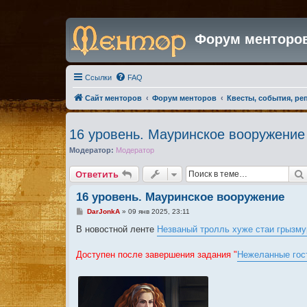
Форум менторо
Ссылки
FAQ
Сайт менторов
Форум менторов
Квесты, события, ре
16 уровень. Мауринское вооружение
Модератор:
Модератор
Ответить
16 уровень. Мауринское вооружение
С
DarJonkA
»
09 янв 2025, 23:11
о
о
В новостной ленте
Незваный тролль хуже стаи грызму
б
щ
е
Доступен после завершения задания "
Нежеланные гост
н
и
е