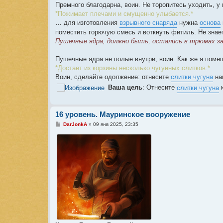
Премного благодарна, воин. Не торопитесь уходить, у
*Пожимает плечами и смущенно улыбается.*
… для изготовления
взрывного снаряда
нужна
основа
поместить горючую смесь и воткнуть фитиль. Не знает
Пушечные ядра, должно быть, остались в трюмах за
Пушечные ядра не полые внутри, воин. Как же я пом
*Достает из корзины несколько чугунных слитков.*
Воин, сделайте одолжение: отнесите
слитки чугуна
на
Ваша цель
: Отнесите
слитки чугуна
к
16 уровень. Мауринское вооружение
С
DarJonkA
»
09 янв 2025, 23:35
о
о
б
щ
е
н
и
е