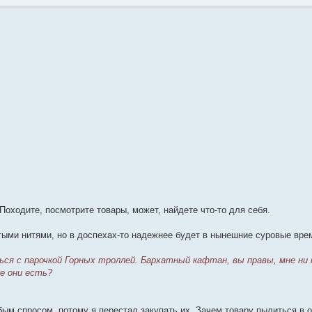
оходите, посмотрите товары, может, найдете что-то для себя.
ыми нитями, но в доспехах-то надежнее будет в нынешние суровые вр
ся с парочкой Горных троллей. Бархатный кафтан, вы правы, мне ни к
ке они есть?
ым спросом, потому я перестал закупать их. Зачем товару пылиться в о