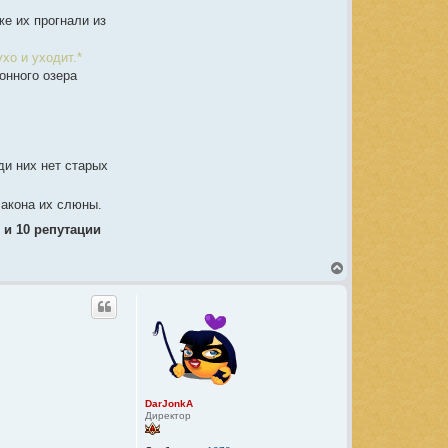
o
n
е их прогнали из
k
A
хо и уходит.*
онного озера
ди них нет старых
лакона их слюны.
и 10 репутации
В
е
р
н
у
т
ь
с
я
к
DarJonkA
н
Директор
а
ч