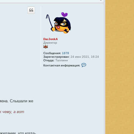
е
р
н
у
т
ь
с
я
к
DarJonkA
н
Директор
а
ч
а
Сообщения:
1878
л
Зарегистрирован:
24 июн 2021, 16:24
Откуда:
Таллинн
у
К
Контактная информация:
о
н
т
а
к
т
н
а
я
и
емена. Слышали же
н
ф
о
 чему, а вот
р
м
а
ц
и
я
жидании, что когда-