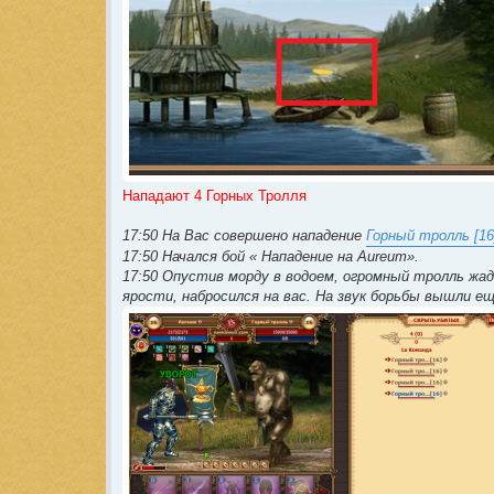
Нападают 4 Горных Тролля
17:50 На Вас совершено нападение
Горный тролль [16
17:50 Начался бой « Нападение на Aureum».
17:50 Опустив морду в водоем, огромный тролль жадн
ярости, набросился на вас. На звук борьбы вышли е