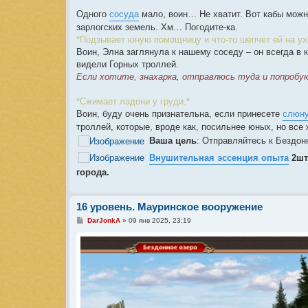
Одного
сосуда
мало, воин… Не хватит. Вот кабы можн
зарлогских земель. Хм… Погодите-ка.
*Подзывает юную помощницу и что-то шепчет ей на ухо
Воин, Элна заглянула к нашему соседу – он всегда в 
видели Горных троллей.
Если хотите, знахарка, отправлюсь туда и попробу
*Сжимает ладони у груди.*
Воин, буду очень признательна, если принесете
слюну
троллей, которые, вроде как, посильнее юных, но все
Ваша цель
: Отправляйтесь к Бездон
Внушительная эссенция опыта
2шт
города.
16 уровень. Мауринское вооружение
С
DarJonkA
»
09 янв 2025, 23:19
о
о
б
щ
е
н
и
е